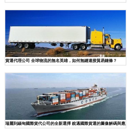
貨運代理公司 全球物流的無名英雄，如何無縫連接貿易鏈條？
瑞麗到緬甸國際貨代公司的全新選擇 銳邁國際貨運的圖像解碼與應用