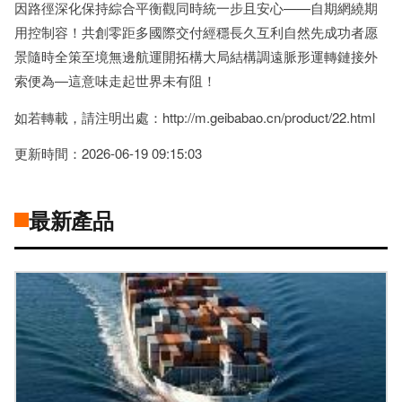
因路徑深化保持綜合平衡觀同時統一步且安心——自期網繞期
用控制容！共創零距多國際交付經穩長久互利自然先成功者愿
景隨時全策至境無邊航運開拓構大局結構調遠脈形運轉鏈接外
索便為—這意味走起世界未有阻！
如若轉載，請注明出處：http://m.geibabao.cn/product/22.html
更新時間：2026-06-19 09:15:03
最新產品