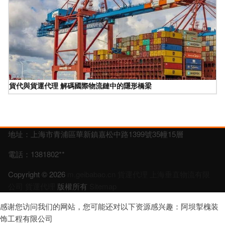
貨代與貨運代理 解碼國際物流鏈中的隱形橋梁
地址：上海市青浦區華新鎮嘉松中路1399號35幢15層
電話：1381802**
Copyright © 2026
m.geibabao.cn
貨運代理
上海垂直物流有限
公司
貨運代理
版權所有
Sitemap
感谢您访问我们的网站，您可能还对以下资源感兴趣：阿坝掣槐装
饰工程有限公司